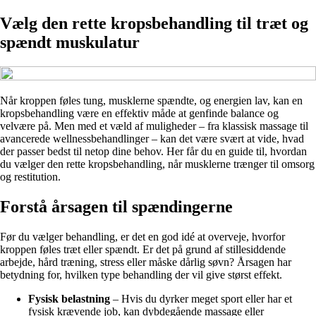
Vælg den rette kropsbehandling til træt og
spændt muskulatur
Når kroppen føles tung, musklerne spændte, og energien lav, kan en
kropsbehandling være en effektiv måde at genfinde balance og
velvære på. Men med et væld af muligheder – fra klassisk massage til
avancerede wellnessbehandlinger – kan det være svært at vide, hvad
der passer bedst til netop dine behov. Her får du en guide til, hvordan
du vælger den rette kropsbehandling, når musklerne trænger til omsorg
og restitution.
Forstå årsagen til spændingerne
Før du vælger behandling, er det en god idé at overveje, hvorfor
kroppen føles træt eller spændt. Er det på grund af stillesiddende
arbejde, hård træning, stress eller måske dårlig søvn? Årsagen har
betydning for, hvilken type behandling der vil give størst effekt.
Fysisk belastning
– Hvis du dyrker meget sport eller har et
fysisk krævende job, kan dybdegående massage eller