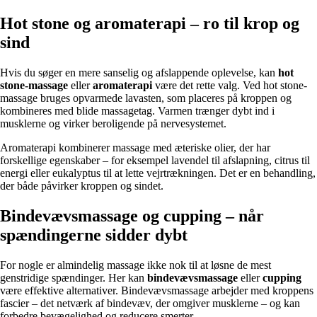
Hot stone og aromaterapi – ro til krop og
sind
Hvis du søger en mere sanselig og afslappende oplevelse, kan
hot
stone-massage
eller
aromaterapi
være det rette valg. Ved hot stone-
massage bruges opvarmede lavasten, som placeres på kroppen og
kombineres med blide massagetag. Varmen trænger dybt ind i
musklerne og virker beroligende på nervesystemet.
Aromaterapi kombinerer massage med æteriske olier, der har
forskellige egenskaber – for eksempel lavendel til afslapning, citrus til
energi eller eukalyptus til at lette vejrtrækningen. Det er en behandling,
der både påvirker kroppen og sindet.
Bindevævsmassage og cupping – når
spændingerne sidder dybt
For nogle er almindelig massage ikke nok til at løsne de mest
genstridige spændinger. Her kan
bindevævsmassage
eller
cupping
være effektive alternativer. Bindevævsmassage arbejder med kroppens
fascier – det netværk af bindevæv, der omgiver musklerne – og kan
forbedre bevægelighed og reducere smerter.