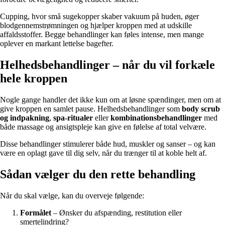
Cupping, hvor små sugekopper skaber vakuum på huden, øger
blodgennemstrømningen og hjælper kroppen med at udskille
affaldsstoffer. Begge behandlinger kan føles intense, men mange
oplever en markant lettelse bagefter.
Helhedsbehandlinger – når du vil forkæle
hele kroppen
Nogle gange handler det ikke kun om at løsne spændinger, men om at
give kroppen en samlet pause. Helhedsbehandlinger som
body scrub
og indpakning
,
spa-ritualer
eller
kombinationsbehandlinger
med
både massage og ansigtspleje kan give en følelse af total velvære.
Disse behandlinger stimulerer både hud, muskler og sanser – og kan
være en oplagt gave til dig selv, når du trænger til at koble helt af.
Sådan vælger du den rette behandling
Når du skal vælge, kan du overveje følgende:
Formålet
– Ønsker du afspænding, restitution eller
smertelindring?