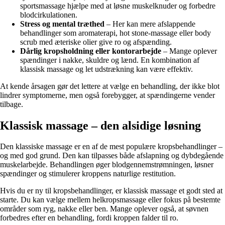
sportsmassage hjælpe med at løsne muskelknuder og forbedre
blodcirkulationen.
Stress og mental træthed
– Her kan mere afslappende
behandlinger som aromaterapi, hot stone-massage eller body
scrub med æteriske olier give ro og afspænding.
Dårlig kropsholdning eller kontorarbejde
– Mange oplever
spændinger i nakke, skuldre og lænd. En kombination af
klassisk massage og let udstrækning kan være effektiv.
At kende årsagen gør det lettere at vælge en behandling, der ikke blot
lindrer symptomerne, men også forebygger, at spændingerne vender
tilbage.
Klassisk massage – den alsidige løsning
Den klassiske massage er en af de mest populære kropsbehandlinger –
og med god grund. Den kan tilpasses både afslapning og dybdegående
muskelarbejde. Behandlingen øger blodgennemstrømningen, løsner
spændinger og stimulerer kroppens naturlige restitution.
Hvis du er ny til kropsbehandlinger, er klassisk massage et godt sted at
starte. Du kan vælge mellem helkropsmassage eller fokus på bestemte
områder som ryg, nakke eller ben. Mange oplever også, at søvnen
forbedres efter en behandling, fordi kroppen falder til ro.