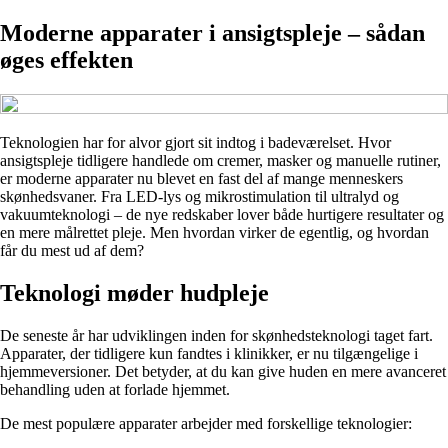
Moderne apparater i ansigtspleje – sådan
øges effekten
Teknologien har for alvor gjort sit indtog i badeværelset. Hvor
ansigtspleje tidligere handlede om cremer, masker og manuelle rutiner,
er moderne apparater nu blevet en fast del af mange menneskers
skønhedsvaner. Fra LED-lys og mikrostimulation til ultralyd og
vakuumteknologi – de nye redskaber lover både hurtigere resultater og
en mere målrettet pleje. Men hvordan virker de egentlig, og hvordan
får du mest ud af dem?
Teknologi møder hudpleje
De seneste år har udviklingen inden for skønhedsteknologi taget fart.
Apparater, der tidligere kun fandtes i klinikker, er nu tilgængelige i
hjemmeversioner. Det betyder, at du kan give huden en mere avanceret
behandling uden at forlade hjemmet.
De mest populære apparater arbejder med forskellige teknologier: