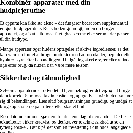
Kombinér apparater med din
hudplejerutine
Et apparat kan ikke stå alene – det fungerer bedst som supplement til
en god hudplejerutine. Rens huden grundigt, inden du bruger
apparatet, og afslut altid med fugtighedscreme eller serum, der passer
til din hudtype.
Mange apparater øger hudens optagelse af aktive ingredienser, så det
kan være en fordel at bruge produkter med antioxidanter, peptider eller
hyaluronsyre efter behandlingen. Undgå dog stærke syrer eller retinol
lige efter brug, da huden kan være mere følsom.
Sikkerhed og tålmodighed
Selvom apparaterne er udviklet til hjemmebrug, er det vigtigt at bruge
dem korrekt. Start med lav intensitet, og øg gradvist, når huden vænner
sig til behandlingen. Læs altid brugsanvisningen grundigt, og undgå at
bruge apparaterne på irriteret eller skadet hud.
Resultaterne kommer sjældent fra den ene dag til den anden. De fleste
teknologier virker gradvist, og det kræver regelmæssighed at se en
tydelig forskel. Tænk på det som en investering i din huds langsigtede
sundhed.