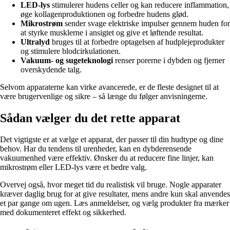
LED-lys
stimulerer hudens celler og kan reducere inflammation,
øge kollagenproduktionen og forbedre hudens glød.
Mikrostrøm
sender svage elektriske impulser gennem huden for
at styrke musklerne i ansigtet og give et løftende resultat.
Ultralyd
bruges til at forbedre optagelsen af hudplejeprodukter
og stimulere blodcirkulationen.
Vakuum- og sugeteknologi
renser porerne i dybden og fjerner
overskydende talg.
Selvom apparaterne kan virke avancerede, er de fleste designet til at
være brugervenlige og sikre – så længe du følger anvisningerne.
Sådan vælger du det rette apparat
Det vigtigste er at vælge et apparat, der passer til din hudtype og dine
behov. Har du tendens til urenheder, kan en dybderensende
vakuumenhed være effektiv. Ønsker du at reducere fine linjer, kan
mikrostrøm eller LED-lys være et bedre valg.
Overvej også, hvor meget tid du realistisk vil bruge. Nogle apparater
kræver daglig brug for at give resultater, mens andre kun skal anvendes
et par gange om ugen. Læs anmeldelser, og vælg produkter fra mærker
med dokumenteret effekt og sikkerhed.