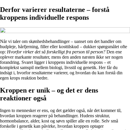
Derfor varierer resultaterne – forstå
kroppens individuelle respons
Når vi taler om skønhedsbehandlinger – uanset om det handler om
hudpleje, hårfjerning, filler eller kosttilskud – dukker spørgsmålet ofte
op:
Hvorfor virker det så forskelligt fra person til person?
Den ene
oplever markante resultater, mens den anden næsten ikke ser nogen
forandring. Svaret ligger i kroppens individuelle respons – et
komplekst samspil mellem biologi, livsstil og genetik. Her får du
indsigt i, hvorfor resultaterne varierer, og hvordan du kan forstå din
egen krops reaktion bedre.
Kroppen er unik – og det er dens
reaktioner også
Ingen to mennesker er ens, og det gælder også, når det kommer til,
hvordan kroppen reagerer på behandlinger. Hudens struktur,
hormonbalance, alder, kost og søvn spiller alle en rolle. Selv små
forskelle i genetik kan påvirke, hvordan kroppen optager