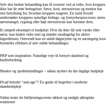
Selv den bedste behandling kan få sværere ved at virke, hvis kroppen
ikke har de rette betingelser. Søvn, kost, stressniveau og motion har
stor betydning for, hvordan kroppen reagerer. En sund livsstil
understøtter kroppens naturlige helings- og fornyelsesprocesser, mens
søvnmangel, rygning eller højt stressniveau kan hæmme dem.
Et simpelt eksempel er hudpleje: Hvis du ikke får nok væske eller
søvn, kan huden virke træt og mindre modtagelig for aktive
ingredienser. Omvendt kan en stabil døgnrytme og en næringsrig kost
forstærke effekten af selv milde behandlinger.
PRP som inspiration: Naturlige veje til fornyet skønhed og
hudforbedring
Masker og spotbehandlinger – sådan styrker du din daglige hudpleje
Hvad betyder “anti-age”? En guide til begrebet i moderne
skønhedspleje
Sådan tester du hårfjerningscreme sikkert og undgår allergiske
reaktioner