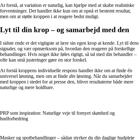
At forstå, at variation er naturlig, kan hjælpe med at skabe realistiske
forventninger. Det handler ikke kun om at opnå et bestemt resultat,
men om at støtte kroppen i at reagere bedst muligt.
Lyt til din krop – og samarbejd med den
I sidste ende er det vigtigste at lære sin egen krop at kende. Lyt til dens
signaler, og vær opmærksom på, hvordan den reagerer på forskellige
behandlinger. Hvis noget ikke føles rigtigt, så tal med din behandler –
ofte kan små justeringer gøre en stor forskel.
At forstå kroppens individuelle respons handler ikke om at finde én
universel løsning, men om at finde
din
løsning. Når du samarbejder
med kroppen i stedet for at presse den, bliver resultaterne både mere
naturlige og mere holdbare.
PRP som inspiration: Naturlige veje til fornyet skønhed og
hudforbedring
Masker og spotbehandlinger – sådan styrker du din daglige hudpleje