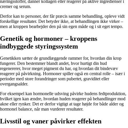
næringsstoffer, danner kollagen eller reagerer på aktive ingredienser i
cremer og serum.
Derfor kan to personer, der får præcis samme behandling, opleve vidt
forskellige resultater. Det betyder ikke, at behandlingen ikke virker –
men at kroppen bearbejder den på sin egen måde og i sit eget tempo.
Genetik og hormoner – kroppens
indbyggede styringssystem
Genetikken sætter de grundlæggende rammer for, hvordan din krop
fungerer. Den bestemmer blandt andet, hvor hurtigt din hud
regenererer, hvor meget pigment du har, og hvordan dit bindevæv
reagerer på påvirkning. Hormoner spiller også en central rolle – især i
perioder med store forandringer som pubertet, graviditet eller
overgangsalder.
For eksempel kan hormonelle udsving påvirke hudens fedtproduktion,
hvilket igen kan ændre, hvordan huden reagerer på behandlinger mod
akne eller rynker. Det er derfor vigtigt at tage højde for både alder og
hormonel balance, når man vurderer resultater.
Livsstil og vaner påvirker effekten