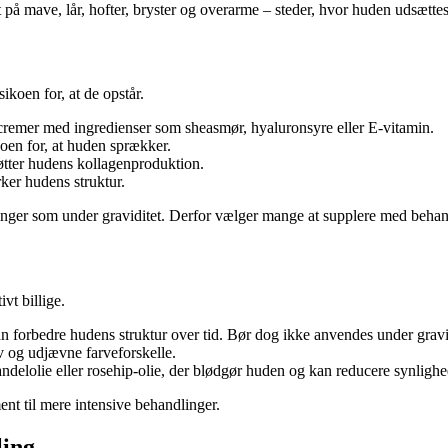
 på mave, lår, hofter, bryster og overarme – steder, hvor huden udsættes
koen for, at de opstår.
cremer med ingredienser som sheasmør, hyaluronsyre eller E-vitamin.
oen for, at huden sprækker.
tøtter hudens kollagenproduktion.
ker hudens struktur.
inger som under graviditet. Derfor vælger mange at supplere med behand
vt billige.
n forbedre hudens struktur over tid. Bør dog ikke anvendes under gravi
 og udjævne farveforskelle.
elolie eller rosehip-olie, der blødgør huden og kan reducere synligh
nt til mere intensive behandlinger.
ling