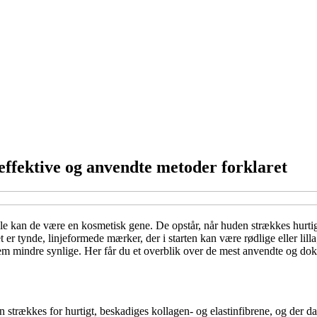
ffektive og anvendte metoder forklaret
 kan de være en kosmetisk gene. De opstår, når huden strækkes hurtigt
et er tynde, linjeformede mærker, der i starten kan være rødlige eller l
 dem mindre synlige. Her får du et overblik over de mest anvendte og d
strækkes for hurtigt, beskadiges kollagen- og elastinfibrene, og der dan