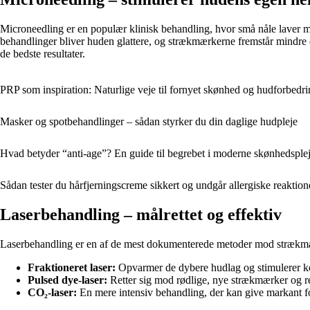
Microneedling er en populær klinisk behandling, hvor små nåle laver mi
behandlinger bliver huden glattere, og strækmærkerne fremstår mindre 
de bedste resultater.
PRP som inspiration: Naturlige veje til fornyet skønhed og hudforbedr
Masker og spotbehandlinger – sådan styrker du din daglige hudpleje
Hvad betyder “anti-age”? En guide til begrebet i moderne skønhedsple
Sådan tester du hårfjerningscreme sikkert og undgår allergiske reaktion
Laserbehandling – målrettet og effektiv
Laserbehandling er en af de mest dokumenterede metoder mod strækmær
Fraktioneret laser:
Opvarmer de dybere hudlag og stimulerer k
Pulsed dye-laser:
Retter sig mod rødlige, nye strækmærker og re
CO₂-laser:
En mere intensiv behandling, der kan give markant f