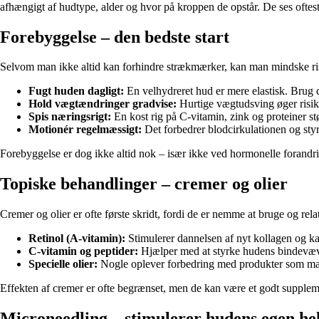
afhængigt af hudtype, alder og hvor på kroppen de opstår. De ses oftest
Forebyggelse – den bedste start
Selvom man ikke altid kan forhindre strækmærker, kan man mindske risi
Fugt huden dagligt:
En velhydreret hud er mere elastisk. Brug 
Hold vægtændringer gradvise:
Hurtige vægtudsving øger risik
Spis næringsrigt:
En kost rig på C-vitamin, zink og proteiner s
Motionér regelmæssigt:
Det forbedrer blodcirkulationen og styr
Forebyggelse er dog ikke altid nok – især ikke ved hormonelle forandr
Topiske behandlinger – cremer og olier
Cremer og olier er ofte første skridt, fordi de er nemme at bruge og relati
Retinol (A-vitamin):
Stimulerer dannelsen af nyt kollagen og ka
C-vitamin og peptider:
Hjælper med at styrke hudens bindevæv
Specielle olier:
Nogle oplever forbedring med produkter som mand
Effekten af cremer er ofte begrænset, men de kan være et godt suppleme
Microneedling – stimulerer hudens egen he