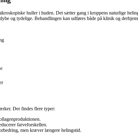
kroskopiske huller i huden. Det sætter gang i kroppens naturlige heling
dybe og tydelige. Behandlingen kan udføres både på klinik og derhjemm
ing
je
er
ker. Der findes flere typer:
ollagenproduktionen.
ducerer farveforskellen.
orbedring, men kræver længere helingstid.