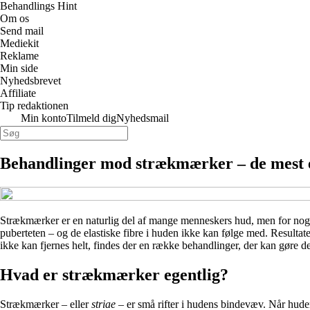
Behandlings Hint
Om os
Send mail
Mediekit
Reklame
Min side
Nyhedsbrevet
Affiliate
Tip redaktionen
Min konto
Tilmeld dig
Nyhedsmail
Behandlinger mod strækmærker – de mest e
Strækmærker er en naturlig del af mange menneskers hud, men for nogle
puberteten – og de elastiske fibre i huden ikke kan følge med. Resultat
ikke kan fjernes helt, findes der en række behandlinger, der kan gøre
Hvad er strækmærker egentlig?
Strækmærker – eller
striae
– er små rifter i hudens bindevæv. Når huden 