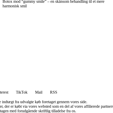
Botox mod “gummy smile” – en skånsom behandling til et mere
harmonisk smil
terest
TikTok
Mail
RSS
e indtægt fra udvalgte køb foretaget gennem vores side.
ter, der er købt via vores websted som en del af vores affilierede partn
tagen med forudgående skriftlig tilladelse fra os.